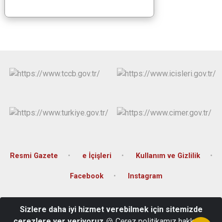
Resmi Gazete
e İçişleri
Kullanım ve Gizlilik
Facebook
Instagram
Kartaltepe Mah. Kılıçaslan Cad. Günaylar İş Merkezi No: 3 Kat: 3
Sizlere daha iyi hizmet verebilmek için sitemizde
Merkez Karabük
çerezlere yer veriyoruz
🍪 Çerez politikamız hakkında