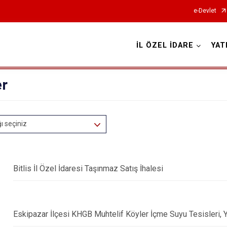
e-Devlet
İL ÖZEL İDARE
YAT
er
ğı seçiniz
Bitlis İl Özel İdaresi Taşınmaz Satış İhalesi
Eskipazar İlçesi KHGB Muhtelif Köyler İçme Suyu Tesisleri, 