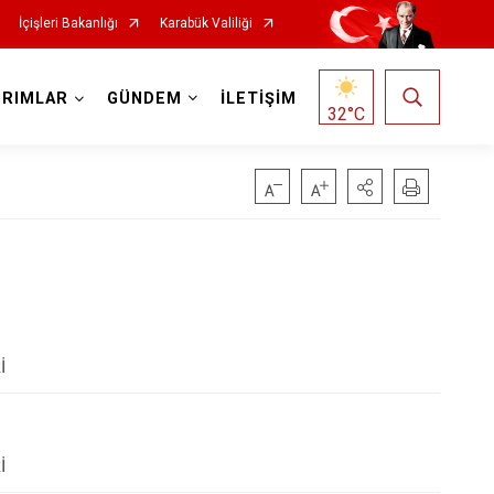
İçişleri Bakanlığı
Karabük Valiliği
IRIMLAR
GÜNDEM
İLETİŞİM
32
°C
İ
İ