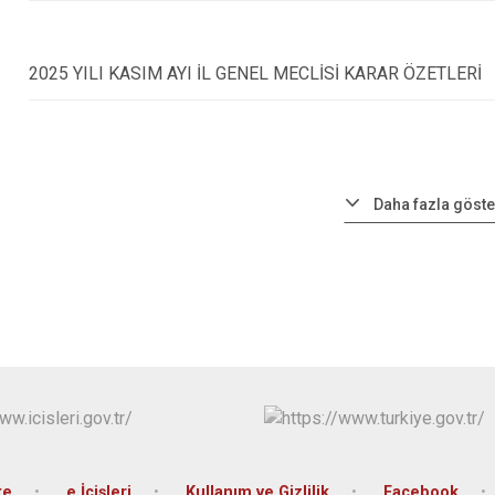
2025 YILI KASIM AYI İL GENEL MECLİSİ KARAR ÖZETLERİ
Daha fazla göste
te
e İçişleri
Kullanım ve Gizlilik
Facebook