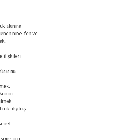
luk alanına
lenen hibe, fon ve
ak,
ilişkileri
Yararına
tmek,
, kurum
rütmek,
imle ilgili iş
sonel
rsonelinin