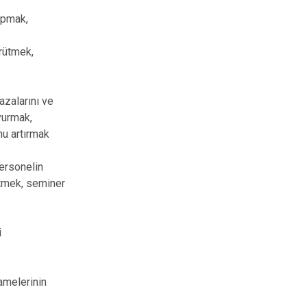
yapmak,
ürütmek,
azalarını ve
yurmak,
u artırmak
personelin
rütmek, seminer
i
amelerinin