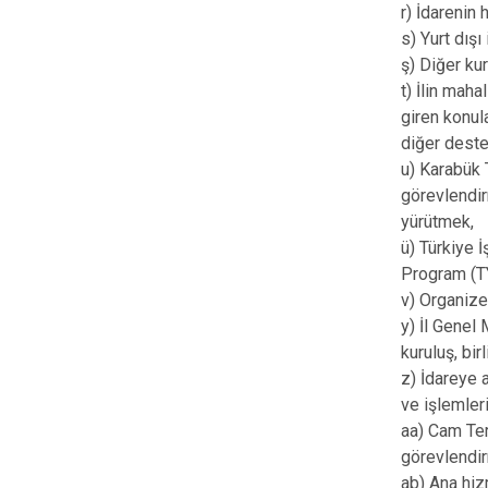
r) İdarenin 
s) Yurt dışı 
ş) Diğer kur
t) İlin maha
giren konul
diğer deste
u) Karabük 
görevlendir
yürütmek,
ü) Türkiye İ
Program (TY
v) Organize
y) İl Genel
kuruluş, bi
z) İdareye a
ve işlemler
aa) Cam Ter
görevlendir
ab) Ana hiz