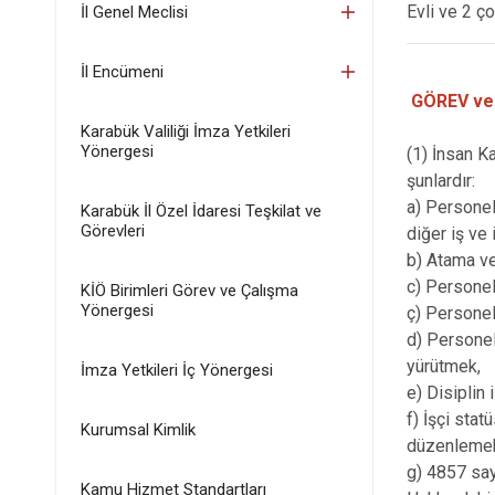
Evli ve 2 ç
İl Genel Meclisi
İl Encümeni
GÖREV ve
Karabük Valiliği İmza Yetkileri
Yönergesi
(1) İnsan K
şunlardır:
a) Personel
Karabük İl Özel İdaresi Teşkilat ve
Görevleri
diğer iş ve
b) Atama ve 
c) Personel
KİÖ Birimleri Görev ve Çalışma
Yönergesi
ç) Personel
d) Personeli
yürütmek,
İmza Yetkileri İç Yönergesi
e) Disiplin 
f) İşçi stat
Kurumsal Kimlik
düzenleme
g) 4857 say
Kamu Hizmet Standartları