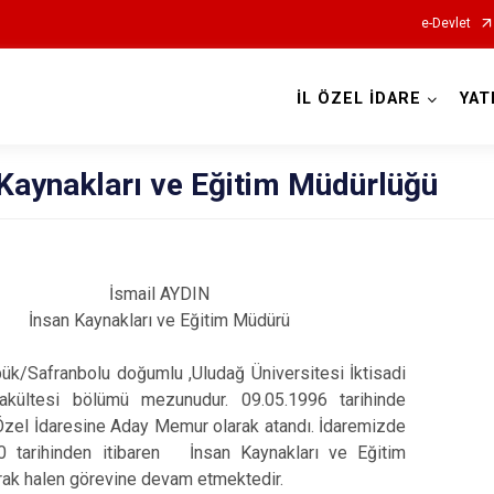
e-Devlet
İL ÖZEL İDARE
YAT
Kaynakları ve Eğitim Müdürlüğü
İsmail AYDIN
İnsan Kaynakları ve Eğitim Müdürü
ük/Safranbolu doğumlu ,Uludağ Üniversitesi İktisadi
Fakültesi bölümü mezunudur. 09.0
5.1996 tarihinde
Özel İdaresine Aday Memur olarak atandı. İdaremizde
 tarihinden itibaren İnsan Kaynakları ve Eğitim
rak halen görevine devam etmektedir.