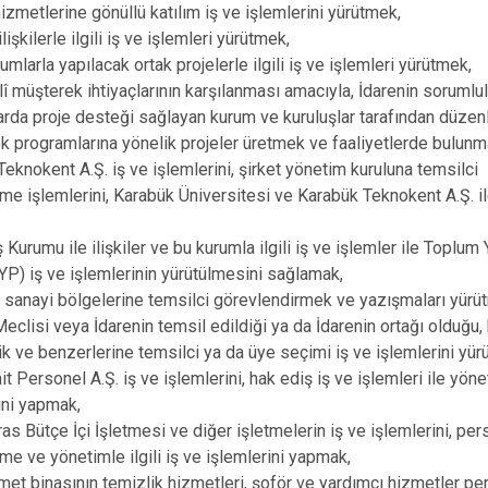
hizmetlerine gönüllü katılım iş ve işlemlerini yürütmek,
ilişkilerle ilgili iş ve işlemleri yürütmek,
umlarla yapılacak ortak projelerle ilgili iş ve işlemleri yürütmek,
llî müşterek ihtiyaçlarının karşılanması amacıyla, İdarenin sorumlu
arda proje desteği sağlayan kurum ve kuruluşlar tarafından düzen
k programlarına yönelik projeler üretmek ve faaliyetlerde bulunm
Teknokent A.Ş. iş ve işlemlerini, şirket yönetim kuruluna temsilci
me işlemlerini, Karabük Üniversitesi ve Karabük Teknokent A.Ş. ile 
ş Kurumu ile ilişkiler ve bu kurumla ilgili iş ve işlemler ile Toplum 
P) iş ve işlemlerinin yürütülmesini sağlamak,
 sanayi bölgelerine temsilci görevlendirmek ve yazışmaları yürü
 Meclisi veya İdarenin temsil edildiği ya da İdarenin ortağı olduğu
rlik ve benzerlerine temsilci ya da üye seçimi iş ve işlemlerini yü
it Personel A.Ş. iş ve işlemlerini, hak ediş iş ve işlemleri ile yönet
ini yapmak,
as Bütçe İçi İşletmesi ve diğer işletmelerin iş ve işlemlerini, per
me ve yönetimle ilgili iş ve işlemlerini yapmak,
met binasının temizlik hizmetleri, şoför ve yardımcı hizmetler pe