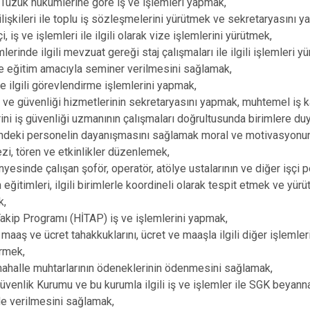
Tüzük hükümlerine göre iş ve işlemleri yapmak,
ilişkileri ile toplu iş sözleşmelerini yürütmek ve sekretaryasını 
çi, iş ve işlemleri ile ilgili olarak vize işlemlerini yürütmek,
imlerinde ilgili mevzuat gereği staj çalışmaları ile ilgili işlemleri y
e eğitim amacıyla seminer verilmesini sağlamak,
le ilgili görevlendirme işlemlerini yapmak,
ğı ve güvenliği hizmetlerinin sekretaryasını yapmak, muhtemel iş k
rini iş güvenliği uzmanının çalışmaları doğrultusunda birimlere du
indeki personelin dayanışmasını sağlamak moral ve motivasyonun
zi, tören ve etkinlikler düzenlemek,
nyesinde çalışan şoför, operatör, atölye ustalarının ve diğer işçi 
n eğitimleri, ilgili birimlerle koordineli olarak tespit etmek ve yü
k,
akip Programı (HİTAP) iş ve işlemlerini yapmak,
maaş ve ücret tahakkuklarını, ücret ve maaşla ilgili diğer işlemler
rmek,
ahalle muhtarlarının ödeneklerinin ödenmesini sağlamak,
üvenlik Kurumu ve bu kurumla ilgili iş ve işlemler ile SGK beyann
de verilmesini sağlamak,