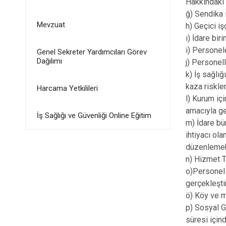
Hakkındaki 
ğ) Sendika 
Mevzuat
h) Geçici iş
ı) İdare bir
i) Personel
Genel Sekreter Yardımcıları Görev
Dağılımı
j) Personel
k) İş sağlı
kaza riskle
Harcama Yetkilileri
l) Kurum iç
amacıyla ge
İş Sağlığı ve Güvenliği Online Eğitim
m) İdare bü
ihtiyacı ola
düzenleme
n) Hizmet T
o)Personel 
gerçekleşti
ö) Köy ve m
p) Sosyal G
süresi için