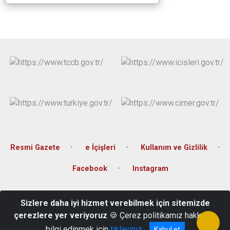
Resmi Gazete
e İçişleri
Kullanım ve Gizlilik
Facebook
Instagram
Kartaltepe Mah. Kılıçaslan Cad. Günaylar İş Merkezi No: 3 Kat: 3
Sizlere daha iyi hizmet verebilmek için sitemizde
Merkez Karabük
çerezlere yer veriyoruz
🍪 Çerez politikamız hakkında
03704151722 Fax: 03704126128
bilgi edinmek için
tıklayınız
Kabul et