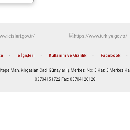
te
e İçişleri
Kullanım ve Gizlilik
Facebook
ltepe Mah. Kılıçaslan Cad. Günaylar İş Merkezi No: 3 Kat: 3 Merkez K
03704151722 Fax: 03704126128