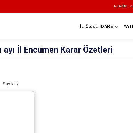
e-Devlet
İL ÖZEL İDARE
YAT
n ayı İl Encümen Karar Özetleri
Sayfa:
/